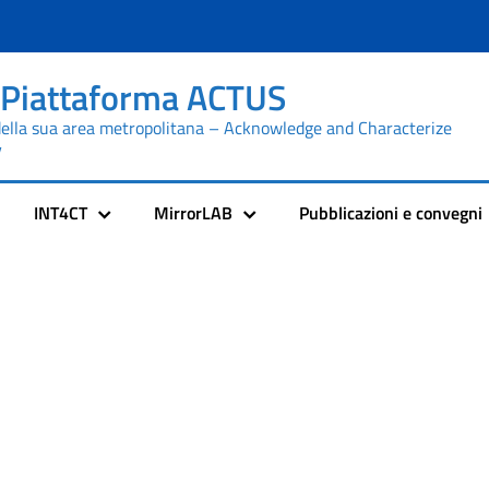
 Piattaforma ACTUS
della sua area metropolitana – Acknowledge and Characterize
y
INT4CT
MirrorLAB
Pubblicazioni e convegni